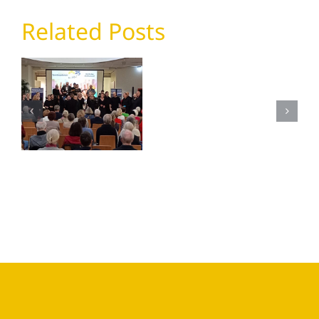
Benefizko
Related Posts
mit
Home
Was für ein
Chor
tolles
Hamburg
Geschenk
&
zum 25.
Farmers
Geburtstag!
Road
Blues
Band